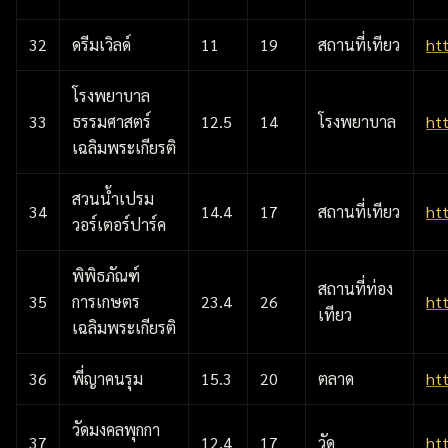
32
ดรีมเวิลด์
11
19
สถานที่เทียว
ht
โรงพยาบาล
33
ธรรมศาสตร์
12.5
14
โรงพยาบาล
ht
เฉลิมพระเกียรติ
สวนน้ำเปรม
34
14.4
17
สถานที่เทียว
ht
วอร์เตอร์ปาร์ค
พิพิธภัณฑ์
สถานที่ท่อง
35
การเกษตร
23.4
26
ht
เทียว
เฉลิมพระเกียรติ
36
พี่ญาคนรุม
15.3
20
ตลาด
ht
วัดมงคลพุกกา
37
12.4
17
วัด
ht