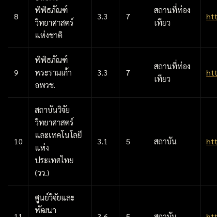
พิพิธภัณฑ์
สถานที่ท่อง
8
3.3
7
ht
วิทยาศาสตร์
เทียว
แห่งชาติ
พิพิธภัณฑ์
สถานที่ท่อง
9
พระรามเก้า
3.3
7
ht
เทียว
อพวช.
สถาบันวิจัย
วิทยาศาสตร์
และเทคโนโลยี
10
3.1
5
สถาบัน
ht
แห่ง
ประเทศไทย
(วว.)
ศูนย์วิจัยและ
พัฒนา
11
3.6
5
สถาบัน
ht