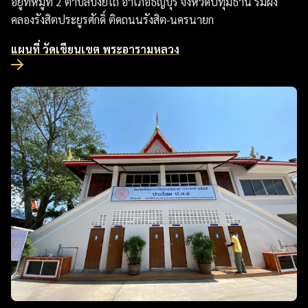
อยู่ที่หมู่ที่ 2 ตำบลบึงยี่โถ อำเภอธัญบุรี จังหวัดปทุมธานี ริมฝั่ง
คลองรังสิตประยูรศักดิ์ ติดถนนรังสิต-นครนายก
แผนที่ วัดเขียนเขต พระอารามหลวง