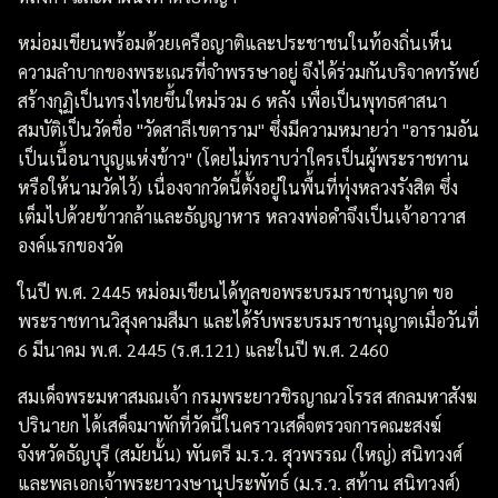
หม่อมเขียนพร้อมด้วยเครือญาติและประชาชนในท้องถิ่นเห็น
ความลำบากของพระเณรที่จำพรรษาอยู่ จึงได้ร่วมกันบริจาคทรัพย์
สร้างกุฏิเป็นทรงไทยขึ้นใหม่รวม 6 หลัง เพื่อเป็นพุทธศาสนา
สมบัติเป็นวัดชื่อ "วัดสาลีเขตาราม" ซึ่งมีความหมายว่า "อารามอัน
เป็นเนื้อนาบุญแห่งข้าว" (โดยไม่ทราบว่าใครเป็นผู้พระราชทาน
หรือให้นามวัดไว้) เนื่องจากวัดนี้ตั้งอยู่ในพื้นที่ทุ่งหลวงรังสิต ซึ่ง
เต็มไปด้วยข้าวกล้าและธัญญาหาร หลวงพ่อดำจึงเป็นเจ้าอาวาส
องค์แรกของวัด
ในปี พ.ศ. 2445 หม่อมเขียนได้ทูลขอพระบรมราชานุญาต ขอ
พระราชทานวิสุงคามสีมา และได้รับพระบรมราชานุญาตเมื่อวันที่
6 มีนาคม พ.ศ. 2445 (ร.ศ.121) และในปี พ.ศ. 2460
สมเด็จพระมหาสมณเจ้า กรมพระยาวชิรญาณวโรรส สกลมหาสังฆ
ปรินายก ได้เสด็จมาพักที่วัดนี้ในคราวเสด็จตรวจการคณะสงฆ์
จังหวัดธัญบุรี (สมัยนั้น) พันตรี ม.ร.ว. สุวพรรณ (ใหญ่) สนิทวงศ์
และพลเอกเจ้าพระยาวงษานุประพัทธ์ (ม.ร.ว. สท้าน สนิทวงศ์)