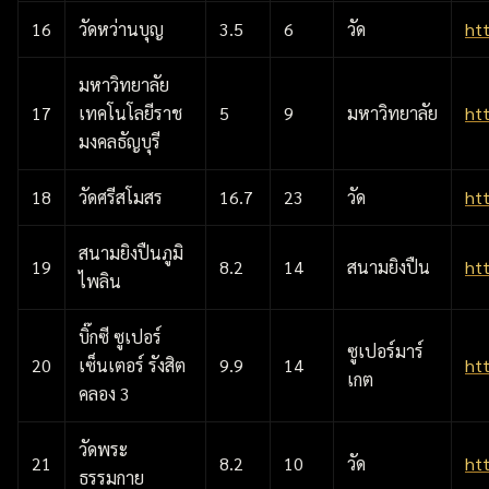
16
วัดหว่านบุญ
3.5
6
วัด
ht
มหาวิทยาลัย
17
เทคโนโลยีราช
5
9
มหาวิทยาลัย
ht
มงคลธัญบุรี
18
วัดศรีสโมสร
16.7
23
วัด
ht
สนามยิงปืนภูมิ
19
8.2
14
สนามยิงปืน
ht
ไพลิน
บิ๊กซี ซูเปอร์
ซูเปอร์มาร์
20
เซ็นเตอร์ รังสิต
9.9
14
ht
เกต
คลอง 3
วัดพระ
21
8.2
10
วัด
ht
ธรรมกาย