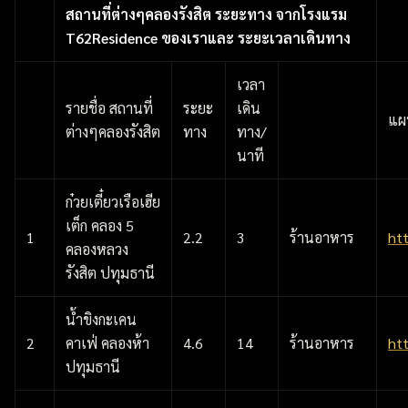
สถานที่ต่างๆคลองรังสิต ระยะทาง จากโรงแรม
T62Residence
ของเราและ ระยะเวลาเดินทาง
เวลา
รายชื่อ สถานที่
ระยะ
เดิน
แผ
ต่างๆคลองรังสิต
ทาง
ทาง/
นาที
ก๋วยเตี๋ยวเรือเฮีย
เต็ก คลอง 5
1
2.2
3
ร้านอาหาร
ht
คลองหลวง
รังสิต ปทุมธานี
น้ำขิงกะเคน
2
คาเฟ่ คลองห้า
4.6
14
ร้านอาหาร
ht
ปทุมธานี