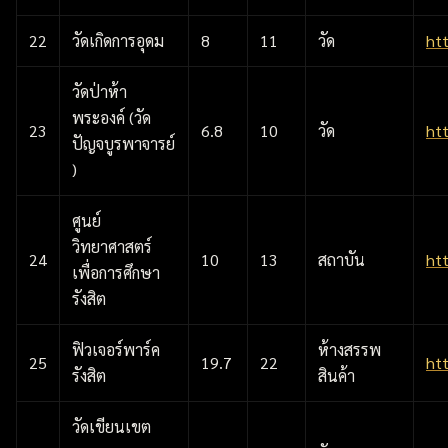
22
วัดเกิดการอุดม
8
11
วัด
ht
วัดป่าห้า
พระองค์ (วัด
23
6.8
10
วัด
ht
ปัญจบูรพาจารย์
)
ศูนย์
วิทยาศาสตร์
24
10
13
สถาบัน
ht
เพื่อการศึกษา
รังสิต
ฟิวเจอร์พาร์ค
ห้างสรรพ
25
19.7
22
ht
รังสิต
สินค้า
วัดเขียนเขต