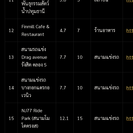
พันธุกรรมสัตว์
น้ำปทุมธานี
Finmill Cafe &
12
4.7
7
ร้านอาหาร
ht
Restaurant
สนามรถแข่ง
13
Drag avenue
7.7
10
สนามแข่งรถ
ht
รังสิต คลอง 5
สนามแข่งรถ
14
บางกอกแดรกอ
7.7
10
สนามแข่งรถ
ht
เวนิว
NJ77 Ride
15
Park (สนามโม
12.1
15
สนามแข่งรถ
ht
โตครอส)