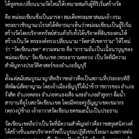
ได้ทูลขอเปลี่ยนนามวัดใหม่ให้เหมาะสมกับผู้ที่ริเริ่มสร้างวัด
คือ หม่อมเขียนซึ่งเป็นมารดา สมเด็จพระมหาสมณเจ้า กรม
พระยาวชิรญาณวโรรสได้พิจารณาเห็นว่าหม่อมเขียนเป็นผู้ริเริ่ม
สร้างวัดโดยบริจาคทรัพย์ส่วนตัวกับทั้งได้บริจาคที่ดินของตนให้
สร้างเป็นวัด พระองค์ทรงเปลี่ยนนาม "วัดสาลีเขตาราม" ให้ใหม่
ว่า “วัดเขียนเขต” ความหมาย คือ "อารามอันเป็นเนื้อนาบุญของ
หม่อมเขียน" วัดเขียนเขต (พระอารามหลวง) เป็นวัดที่มีความ
สำคัญทางประวัติศาสตร์ของอำเภอธัญบุรี
ตั้งแต่สมัยสมบูรณาญาสิทธิราชกล่าวคือเป็นสถานที่ประกอบพิธี
พิพัฒน์สัตยาญาณ โดยเจ้าเมืองธัญบุรีได้นำข้าราชการของ อำเภอ
รังสิต อำเภอคลอง อำเภอหนองเสือ และอำเภอลำลูกกา ดื่มน้ำ
สาบานที่อุโบสถวัดเขียนเขต โดยมีพระครูธัญญาเขตเขมากร
(หลวงปู่ช้าง) เจ้าอาวาสวัดเขียนเขตขณะนั้นเป็นประธาน
วัดเขียนเขตถือว่าเป็นวัดที่มีความสำคัญกล่าวคือราชสกุลสนิทวงศ์
ได้สร้างขึ้นและบริจาคทรัพย์ในบูรณปฏิสังขรเรื่อยมา และกาลต่อ