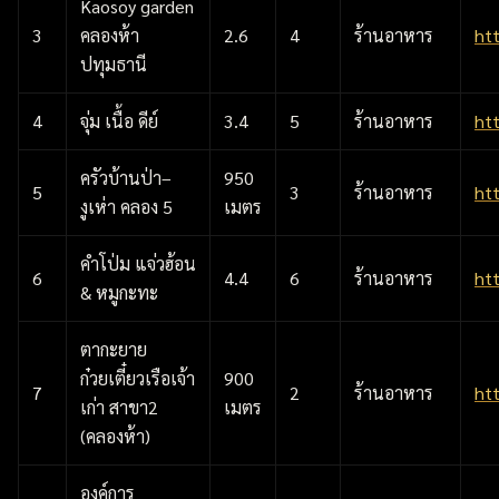
Kaosoy garden
3
คลองห้า
2.6
4
ร้านอาหาร
ht
ปทุมธานี
4
จุ่ม เนื้อ ดีย์
3.4
5
ร้านอาหาร
ht
ครัวบ้านป่า–
950
5
3
ร้านอาหาร
ht
งูเห่า คลอง 5
เมตร
คำโป่ม แจ่วฮ้อน
6
4.4
6
ร้านอาหาร
ht
& หมูกะทะ
ตากะยาย
ก๋วยเตี๋ยวเรือเจ้า
900
7
2
ร้านอาหาร
ht
เก่า สาขา2
เมตร
(คลองห้า)
องค์การ