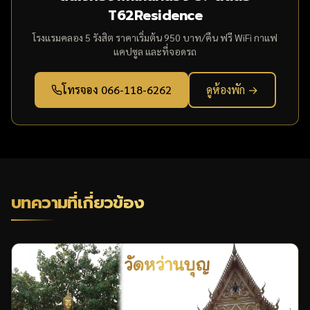
T62Residence
โรงแรมคลอง 5 รังสิต ราคาเริ่มต้น 950 บาท/คืน ฟรี WiFi กาแฟ
แคปซูล และที่จอดรถ
โทรจอง 066-118-6262
ดูห้องพัก →
บทความที่เกี่ยวข้อง