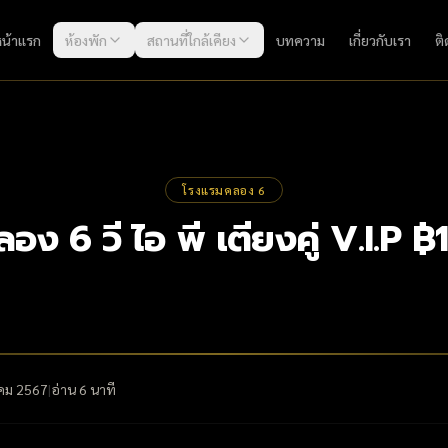
หน้าแรก
ห้องพัก
สถานที่ใกล้เคียง
บทความ
เกี่ยวกับเรา
ติ
โรงแรมคลอง 6
ง 6 วี ไอ พี เตียงคู่ V.I.P 
คม 2567
|
อ่าน
6
นาที