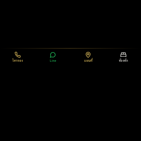
โทรจอง
Line
แผนที่
ห้องพัก
T62Residence
โรงแรม ที่พักคลอง 5 รังสิต คลองหลวง ธัญบุรี ปทุมธานี บริการห้องพักราย
วัน ราคาเริ่มต้น 950 บาท
62 หมู่ 4 คลองห้า